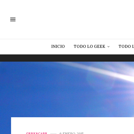
INICIO
TODO LO GEEK
TODO 
GEEK&CARE
6 ENERO, 2015