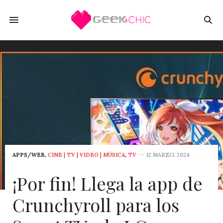
APPS/WEB
,
CINE | TV | VIDEO | MÚSICA
,
TV
12 MARZO, 2024
¡Por fin! Llega la app de
Crunchyroll para los