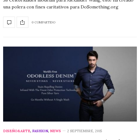
38 Celebridades modelan para Alexander Wang, éste ha creado
una polera con fines caritativos para DoSomething.org
0 COMPARTIDO
DISEÑO&ARTE
,
FASHION
,
NEWS
2 SEPTIEMBRE, 2015