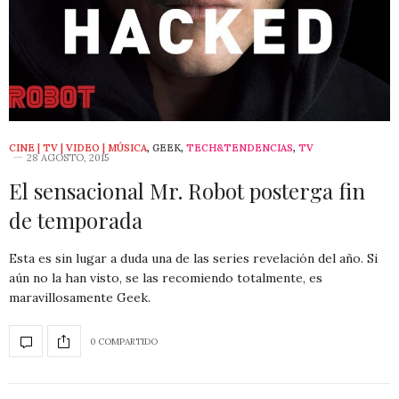
CINE | TV | VIDEO | MÚSICA
,
GEEK
,
TECH&TENDENCIAS
,
TV
28 AGOSTO, 2015
El sensacional Mr. Robot posterga fin
de temporada
Esta es sin lugar a duda una de las series revelación del año. Si
aún no la han visto, se las recomiendo totalmente, es
maravillosamente Geek.
0 COMPARTIDO