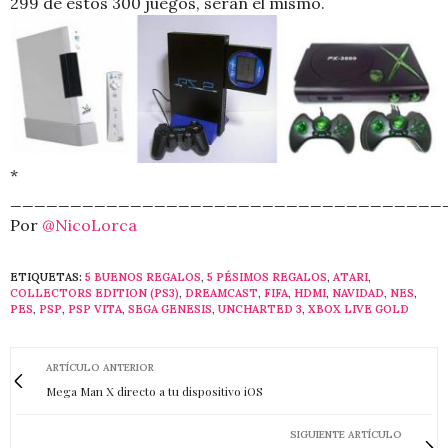
299 de estos 300 juegos, serán el mismo.
*
____________________________________
Por
@NicoLorca
ETIQUETAS:
5 BUENOS REGALOS
,
5 PÉSIMOS REGALOS
,
ATARI
,
COLLECTORS EDITION (PS3)
,
DREAMCAST
,
FIFA
,
HDMI
,
NAVIDAD
,
NES
,
PES
,
PSP
,
PSP VITA
,
SEGA GENESIS
,
UNCHARTED 3
,
XBOX LIVE GOLD
ARTÍCULO ANTERIOR
Mega Man X directo a tu dispositivo iOS
SIGUIENTE ARTÍCULO