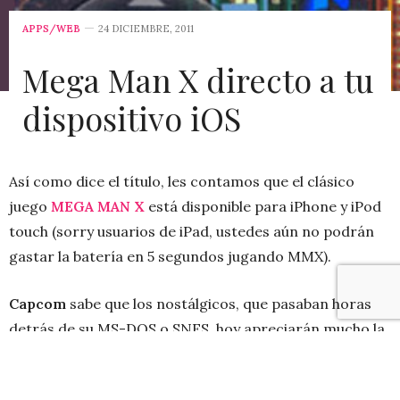
APPS/WEB
24 DICIEMBRE, 2011
Mega Man X directo a tu
dispositivo iOS
Así como dice el título, les contamos que el clásico
juego
MEGA MAN X
está disponible para iPhone y iPod
touch (sorry usuarios de iPad, ustedes aún no podrán
gastar la batería en 5 segundos jugando MMX).
Capcom
sabe que los nostálgicos, que pasaban horas
detrás de su MS-DOS o SNES, hoy apreciarán mucho la
nueva joyita de 20 retos con la clásica gráfica de Mega
Man X, donde podrán competir con otros usuarios que