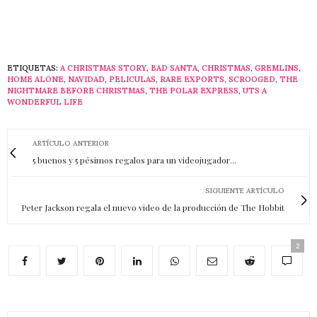
ETIQUETAS:
A CHRISTMAS STORY
,
BAD SANTA
,
CHRISTMAS
,
GREMLINS
,
HOME ALONE
,
NAVIDAD
,
PELICULAS
,
RARE EXPORTS
,
SCROOGED
,
THE
NIGHTMARE BEFORE CHRISTMAS
,
THE POLAR EXPRESS
,
UTS A
WONDERFUL LIFE
ARTÍCULO ANTERIOR
5 buenos y 5 pésimos regalos para un videojugador...
SIGUIENTE ARTÍCULO
Peter Jackson regala el nuevo video de la producción de The Hobbit
2