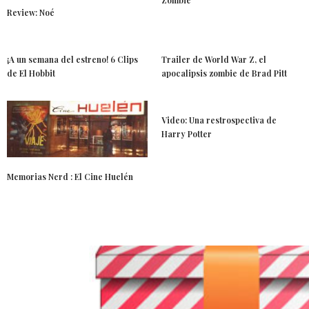
Zombie
Review: Noé
¡A un semana del estreno! 6 Clips
Trailer de World War Z, el
de El Hobbit
apocalipsis zombie de Brad Pitt
Video: Una restrospectiva de
Harry Potter
Memorias Nerd : El Cine Huelén