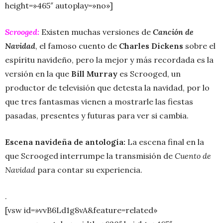
height=»465″ autoplay=»no»]
Scrooged:
Existen muchas versiones de
Canción de
Navidad
, el famoso cuento de
Charles Dickens
sobre el
espíritu navideño, pero la mejor y más recordada es la
versión en la que
Bill Murray
es Scrooged, un
productor de televisión que detesta la navidad, por lo
que tres fantasmas vienen a mostrarle las fiestas
pasadas, presentes y futuras para ver si cambia.
Escena navideña de antología:
La escena final en la
que Scrooged interrumpe la transmisión de
Cuento de
Navidad
para contar su experiencia.
.
[vsw id=»vvB6Ld1g8vA&feature=related»