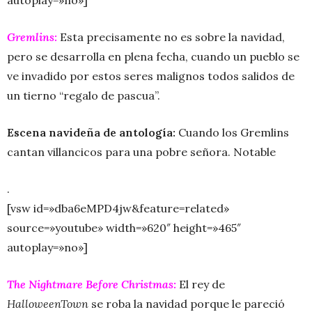
autoplay=»no»]
Gremlins:
Esta precisamente no es sobre la navidad,
pero se desarrolla en plena fecha, cuando un pueblo se
ve invadido por estos seres malignos todos salidos de
un tierno “regalo de pascua”.
Escena navideña de antología:
Cuando los Gremlins
cantan villancicos para una pobre señora. Notable
.
[vsw id=»dba6eMPD4jw&feature=related»
source=»youtube» width=»620″ height=»465″
autoplay=»no»]
The Nightmare Before Christmas:
El rey de
HalloweenTown
se roba la navidad porque le pareció