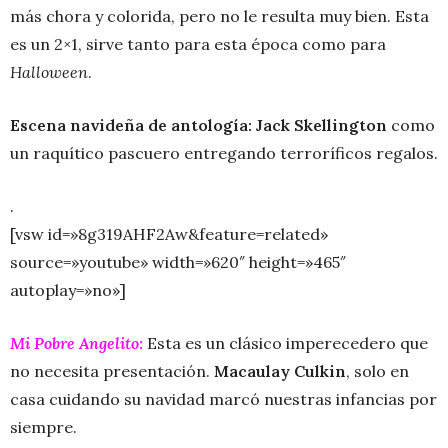
más chora y colorida, pero no le resulta muy bien. Esta
es un 2×1, sirve tanto para esta época como para
Halloween
.
Escena navideña de antología:
Jack Skellington
como
un raquítico pascuero entregando terroríficos regalos.
.
[vsw id=»8g319AHF2Aw&feature=related»
source=»youtube» width=»620″ height=»465″
autoplay=»no»]
Mi Pobre Angelito:
Esta es un clásico imperecedero que
no necesita presentación.
Macaulay Culkin
, solo en
casa cuidando su navidad marcó nuestras infancias por
siempre.