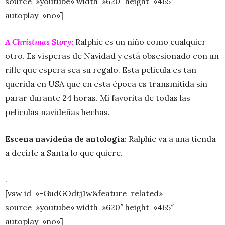
source=»youtube» width=»620″ height=»465″
autoplay=»no»]
A Christmas Story:
Ralphie es un niño como cualquier
otro. Es vísperas de Navidad y está obsesionado con un
rifle que espera sea su regalo. Esta película es tan
querida en USA que en esta época es transmitida sin
parar durante 24 horas. Mi favorita de todas las
películas navideñas hechas.
Escena navideña de antología:
Ralphie va a una tienda
a decirle a Santa lo que quiere.
.
[vsw id=»-GudGOdtj1w&feature=related»
source=»youtube» width=»620″ height=»465″
autoplay=»no»]