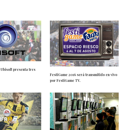
Ubisoft presenta tres
FestiGame 2016 será transmitido en vivo
por FestiGame TV.