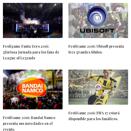
Festigame Fanta Zero 2016:
FestiGame 2016: Ubisoft presenta
gloriosa jornada para los fans de
tres grandes títulos.
League of Legends
FestiGame 2016: FIFA 17 estará
FestiGame 2016: Bandai Namco
disponible para los fanáticos.
presenta sus novedades en el
evento.