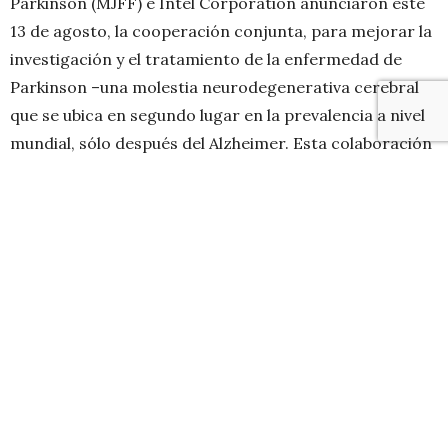
Parkinson (MJFF) e Intel Corporation anunciaron este
13 de agosto, la cooperación conjunta, para mejorar la
investigación y el tratamiento de la enfermedad de
Parkinson –una molestia neurodegenerativa cerebral
que se ubica en segundo lugar en la prevalencia a nivel
mundial, sólo después del Alzheimer. Esta colaboración
incluye un estudio de investigación de múltiples fases,
utilizando una nueva plataforma de análisis de datos, la
cual detecta patrones en los datos recolectados de los
participantes, a partir de tecnologías portátiles usadas
para monitorear síntomas. Este esfuerzo es un paso
importante para que los investigadores y los médicos
puedan medir la progresión de la enfermedad y para
que puedan acelerar el progreso hacia los avances en el
desarrollo de fármacos.