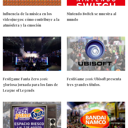
Influencia de la música en los
Nintendo Switch se muestra al
videojuegos: cómo contribuye a la
mundo
atmósfera y la emoción
Festigame Fanta Zero 2016:
FestiGame 2016: Ubisoft presenta
gloriosa jornada para los fans de
tres grandes títulos.
League of Legends