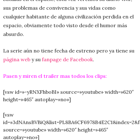
sus problemas de convivencia y sus vidas como
cualquier habitante de alguna civilización perdida en el
espacio, obviamente todo visto desde el humor más
absurdo.
La serie aún no tiene fecha de estreno pero ya tiene su
página web
y su
fanpage de Facebook
.
Pasen y miren el trailer mas todos los clips:
[vsw id=»-yRNXFhboBI» source=»youtube» width=»620″
height=»465″ autoplay=»no»]
.
[vsw
id=»3dNAnsBVBiQ&list=PL8BA6CF6978B4E2C1&index=2&f
source=»youtube» width=»620″ height=»465″
autoplay=»no»]
.