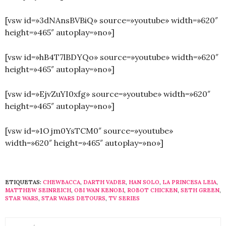
[vsw id=»3dNAnsBVBiQ» source=»youtube» width=»620″
height=»465″ autoplay=»no»]
.
[vsw id=»hB4T7lBDYQo» source=»youtube» width=»620″
height=»465″ autoplay=»no»]
.
[vsw id=»EjvZuYI0xfg» source=»youtube» width=»620″
height=»465″ autoplay=»no»]
.
[vsw id=»1Ojm0YsTCM0″ source=»youtube»
width=»620″ height=»465″ autoplay=»no»]
ETIQUETAS:
CHEWBACCA
,
DARTH VADER
,
HAN SOLO
,
LA PRINCESA LEIA
,
MATTHEW SEINREICH
,
OBI WAN KENOBI
,
ROBOT CHICKEN
,
SETH GREEN
,
STAR WARS
,
STAR WARS DETOURS
,
TV SERIES