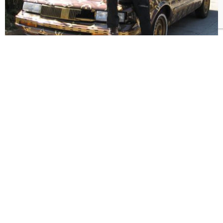
Son muchos los denominados «marqueros», aquellas
personas que no consumen productos que no sean de
reconocidas marcas pues se sienten respaldados por la
calidad que supuestamente brinda. No es descabellado
que una persona prefiera comprar un producto o un
servicio que lleva años complaciendo al consumidor
por sobre aquellas que no parecen dar garantía.Pero ¿
qué pasa cuando el fanatismo por la marca resulta
demasiado? Se genera lo que les mostramos a