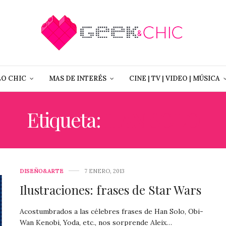
LO CHIC
MAS DE INTERÉS
CINE | TV | VIDEO | MÚSICA
Etiqueta:
HAN SOLO
DISEÑO&ARTE
7 ENERO, 2013
Ilustraciones: frases de Star Wars
Acostumbrados a las célebres frases de Han Solo, Obi-
Wan Kenobi, Yoda, etc., nos sorprende Aleix…