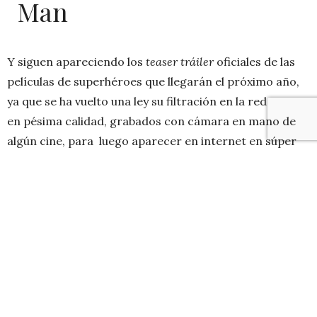
Man
Y siguen apareciendo los
teaser tráiler
oficiales de las
películas de superhéroes que llegarán el próximo año,
ya que se ha vuelto una ley su filtración en la red
en pésima calidad, grabados con cámara en mano de
algún cine, para luego aparecer en internet en súper
HD. Me huele a estrategia. Pero eso da igual, es el
turno del teaser oficial de
The Amazing Spider-Man
,
lanzado justo hoy para el comienzo de la
Comic-Con
de San Diego
.
El
reboot
del hombre araña es dirigido por
Marc Webb
(500 Days of Summer) con
Andrew Garfield
(The Social
Network) cómo el nuevo
Peter Parker
. Estreno en
USA
3 de Julio 2012.