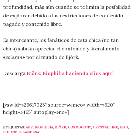
profundidad, más aún cuando se te limita la posibilidad
de explorar debido a las restricciones de contenido
pagado y contenido libre.
Es interesante, los fanáticos de esta chica (no tan
chica) sabrán apreciar el contenido y literalmente
«
volaran
» por el mundo de Björk.
Descarga
Björk:
Biophilia
haciendo click aquí
[vsw id=»26617023″ source=»vimeo» width=»620″
height=»465″ autoplay=»no»]
ETIQUETAS:
APP
,
BIOPHILIA
,
BJÖRK
,
COSMOGONY
,
CRYSTALLINE
,
IPAD
,
IPHONE
,
ISLANDESA