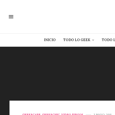
INICIO
TODO LO GEEK
TODO 
GEEK&CARE
,
GEEK&CHIC
,
VIDEO JUEGOS
3 MAYO, 2011