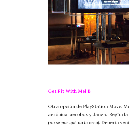
Get Fit With Mel B
Otra opción de PlayStation Move. M
aeróbica, aerobox y danza. Según la 
(no sé por qué no le creo).
Debería veni