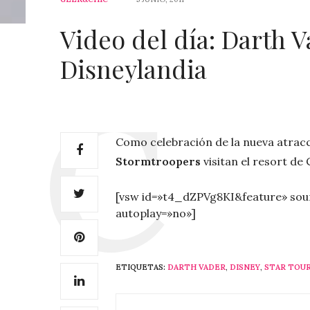
Video del día: Darth V
Disneylandia
Como celebración de la nueva atrac
Stormtroopers
visitan el resort de 
[vsw id=»t4_dZPVg8KI&feature» sou
autoplay=»no»]
ETIQUETAS:
DARTH VADER
,
DISNEY
,
STAR TOU