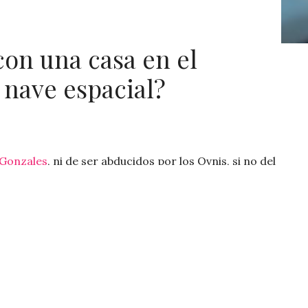
on una casa en el
 nave espacial?
 Gonzales
, ni de ser abducidos por los Ovnis, si no del
, que ha hecho realidad el sueño de todo niño que
e además tiene la obsesión
UFO
corriendo por sus
, diseñada como una nave espacial levitando en
fotos y el link al sitio
aquí!