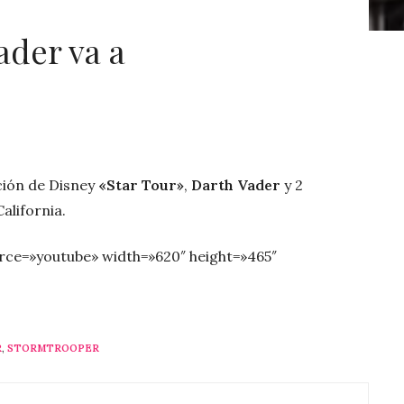
ader va a
ción de Disney
«Star Tour»
,
Darth Vader
y 2
California.
rce=»youtube» width=»620″ height=»465″
R
,
STORMTROOPER