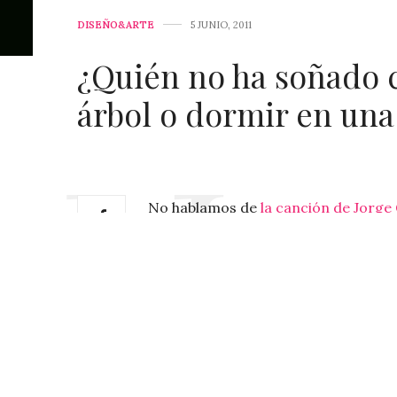
DISEÑO&ARTE
5 JUNIO, 2011
¿Quién no ha soñado c
árbol o dormir en una
No hablamos de
la canción de Jorge
hotel
«TreeHotel»
ubicado en Suecia
nunca tuvo una
casa en el árbol
y qu
venas.
Se trata de la habitación
«THE UFO»
medio del bosque, les dejamos algunas 