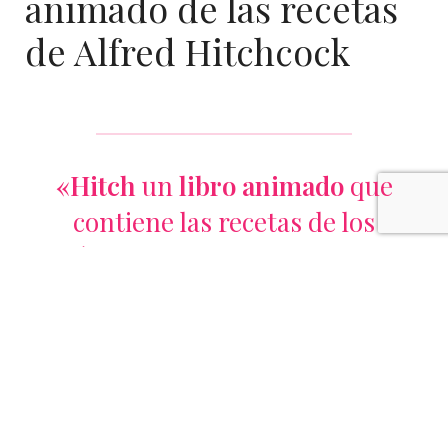
animado de las recetas
de Alfred Hitchcock
«Hitch
un
libro animado
que
contiene las recetas de los
clásicos de
Alfred Hitchcock
.
Está hecho para los amantes de
Hitchcock y cada adicto a la
televisión que hay por ahí.»