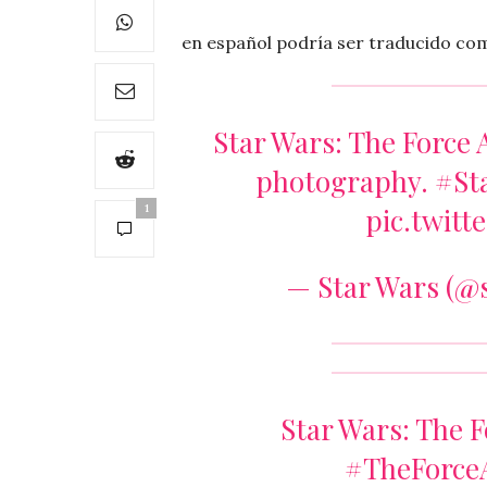
en español podría ser traducido com
Star Wars: The Force
photography.
#St
1
pic.twit
— Star Wars (@
Star Wars: The F
#TheForce