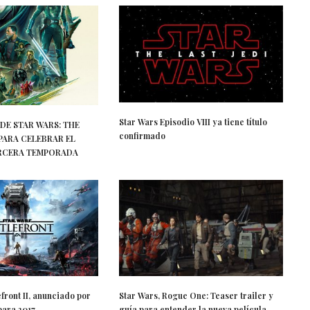
Star Wars Episodio VIII ya tiene título
DE STAR WARS: THE
confirmado
ARA CELEBRAR EL
TERCERA TEMPORADA
efront II, anunciado por
Star Wars, Rogue One: Teaser trailer y
para 2017
guía para entender la nueva película