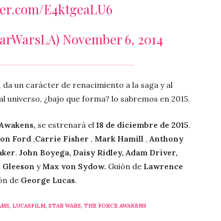
tter.com/E4ktgeaLU6
tarWarsLA)
November 6, 2014
da un carácter de renacimiento a la saga y al
al universo, ¿bajo que forma? lo sabremos en 2015.
 Awakens,
se estrenará el
18 de diciembre de 2015
.
on Ford
,
Carrie Fisher
,
Mark Hamill
,
Anthony
aker
.
John Boyega, Daisy Ridley, Adam Driver,
l Gleeson
y
Max von Sydow.
Guión de
Lawrence
ión de
George Lucas
.
RAMS
,
LUCASFILM
,
STAR WARS
,
THE FORCE AWAKENS