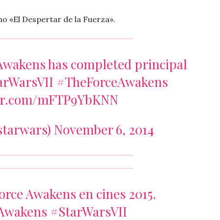
o «El Despertar de la Fuerza».
 Awakens has completed principal
arWarsVII
#TheForceAwakens
ter.com/mFTP9YbKNN
starwars)
November 6, 2014
orce Awakens en cines 2015.
Awakens
#StarWarsVII