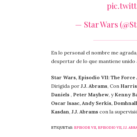
pic.twi
— Star Wars (@S
En lo personal el nombre me agrada, 
despertar de lo que mantiene unido 
Star Wars, Episodio VII: The Force
Dirigida por
J.J. Abrams
, Con
Harris
Daniels
,
Peter Mayhew
, y
Kenny B
Oscar Isaac, Andy Serkis, Domhnal
Kasdan
,
J.J. Abrams
con la supervis
ETIQUETAS:
EPISODE VII
,
EPISODIO VII
,
J.J. AB