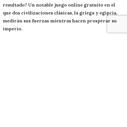
resultado? Un notable juego online gratuito en el
que dos civilizaciones clásicas, la griega y egipcia,
medirán sus fuerzas mientras hacen prosperar su
imperio.
Para muchos la desaparición de Ensemble Studios,
creadores de la mítica serie estratégica
Age of Empires
y responsables también del sobresaliente Halo Wars de
Xbox 360, supuso un duro mazazo ante las perspectivas
de ver desaparecer esta saga tan arraigada en el
mundo de los compatibles, en pos del lanzamiento de
otros títulos ajenos a la estrategia en tiempo real. Pero
está claro que Microsoft no pretende desprenderse
del enorme filón de oro que supone el nombre Age of
Empires y por eso, en conjunción con
Robot
Entertainment
y
Gas Powered Games
, nos ofrecen