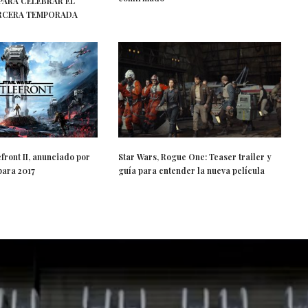
ARA CELEBRAR EL
TERCERA TEMPORADA
efront II, anunciado por
Star Wars, Rogue One: Teaser trailer y
para 2017
guía para entender la nueva película