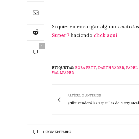
Si quieren encargar algunos
metritos
Super7
haciendo
click aquí
1
ETIQUETAS:
BOBA FETT
,
DARTH VADER
,
PAPEL
WALLPAPER
ARTÍCULO ANTERIOR
¿Nike venderá las zapatillas de Marty McF
1 COMENTARIO