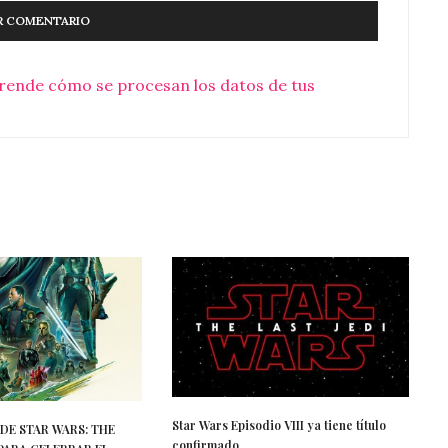
rende cómo se procesan los datos de tus
Star Wars Episodio VIII ya tiene título
DE STAR WARS: THE
confirmado