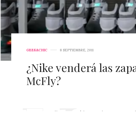
GEEK&CHIC
8 SEPTIEMBRE, 2011
¿Nike venderá las zapa
McFly?
Nike patentó los cordones que se a