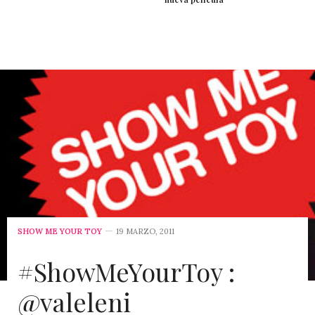
SHOW ME YOUR TOY
19 MARZO, 2011
#ShowMeYourToy :
@valeleni