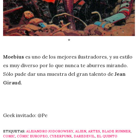
*
Moebius
es uno de los mejores ilustradores, y su estilo
es muy diverso por lo que nunca te aburres mirando.
Sólo pude dar una muestra del gran talento de
Jean
Giraud.
Geek invitado: @Pe
ETIQUETAS:
ALEJANDRO JODOROWSKY
,
ALIEN
,
ARTES
,
BLADE RUNNER
,
COMIC
,
CÓMIC EUROPEO
,
CYBERPUNK
,
DAREDEVIL
,
EL QUINTO