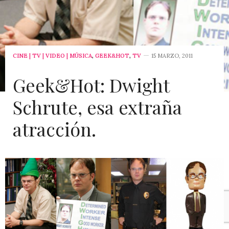
CINE | TV | VIDEO | MÚSICA
,
GEEK&HOT
,
TV
15 MARZO, 2011
Geek&Hot: Dwight
Schrute, esa extraña
atracción.