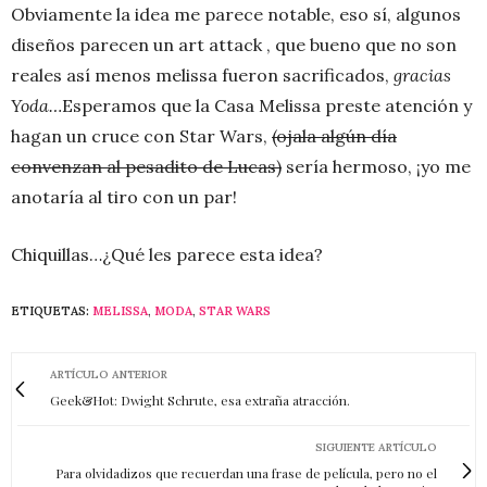
Obviamente la idea me parece notable, eso sí, algunos
diseños parecen un art attack , que bueno que no son
reales así menos melissa fueron sacrificados,
gracias
Yoda…
Esperamos que la Casa Melissa preste atención y
hagan un cruce con Star Wars,
(ojala algún día
convenzan al pesadito de Lucas)
sería hermoso, ¡yo me
anotaría al tiro con un par!
Chiquillas…¿Qué les parece esta idea?
ETIQUETAS:
MELISSA
,
MODA
,
STAR WARS
ARTÍCULO ANTERIOR
Geek&Hot: Dwight Schrute, esa extraña atracción.
SIGUIENTE ARTÍCULO
Para olvidadizos que recuerdan una frase de película, pero no el