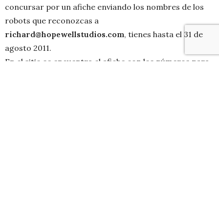
concursar por un afiche enviando los nombres de los
robots que reconozcas a
richard@hopewellstudios.com
, tienes hasta el 31 de
agosto 2011.
En el sitio se encuentra el afiche con los números para
que sea mas ordenada la busqueda.
Por mientras intenta encontrar a
Wall-E
Para concursar revisa en
hopewellstudios