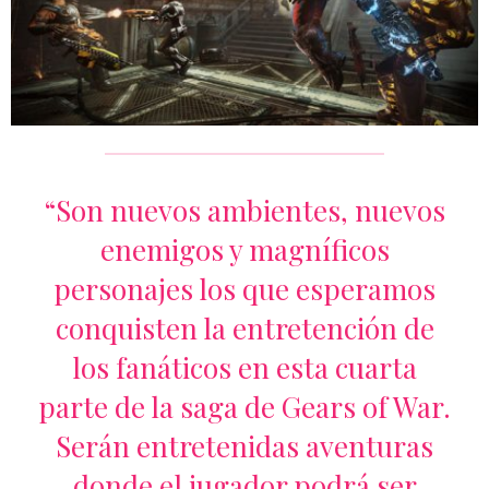
“Son nuevos ambientes, nuevos
enemigos y magníficos
personajes los que esperamos
conquisten la entretención de
los fanáticos en esta cuarta
parte de la saga de Gears of War.
Serán entretenidas aventuras
donde el jugador podrá ser