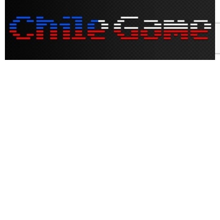
“Que los videojuegos son malos?
Eso mismo decían del
rock&roll” Shigeru Miyamoto
creador de Super Mario Bros.
Hace muy poco vi este documental y me parecio
realmente bueno, con todos los ingredientes,