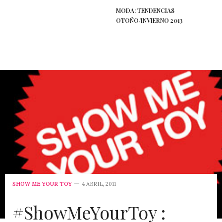
MODA: TENDENCIAS
OTOÑO/INVIERNO 2013
SHOW ME YOUR TOY
4 ABRIL, 2011
#ShowMeYourToy :