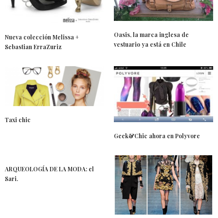
Oasis, la marca inglesa de
Nueva colección Melissa +
vestuario ya está en Chile
Sebastian ErraZuriz
Taxi chic
Geek&Chic ahora en Polyvore
ARQUEOLOGÍA DE LA MODA: el
Sari.