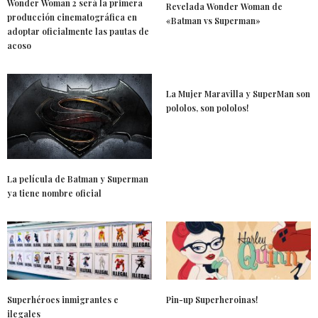
Wonder Woman 2 será la primera
Revelada Wonder Woman de
producción cinematográfica en
«Batman vs Superman»
adoptar oficialmente las pautas de
acoso
La Mujer Maravilla y SuperMan son
pololos, son pololos!
La película de Batman y Superman
ya tiene nombre oficial
Superhéroes inmigrantes e
Pin-up Superheroinas!
ilegales