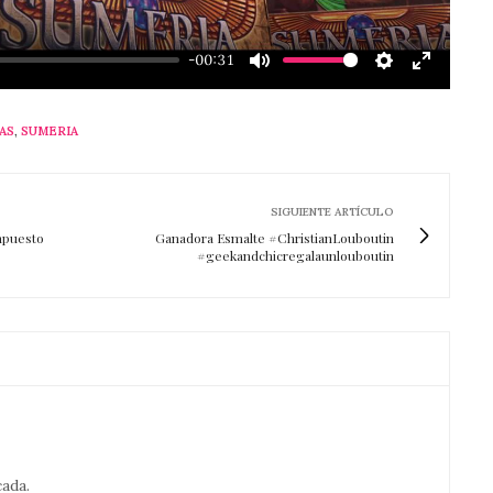
-00:31
Mute
Settings
Enter
fullscre
AS
,
SUMERIA
SIGUIENTE ARTÍCULO
mpuesto
Ganadora Esmalte #ChristianLouboutin
#geekandchicregalaunlouboutin
cada.