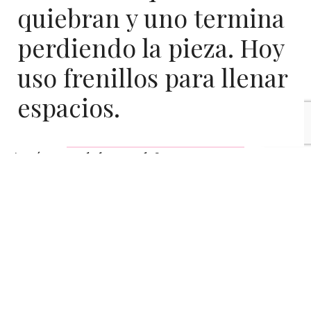
quiebran y uno termina
perdiendo la pieza. Hoy
uso frenillos para llenar
espacios.
¿A cuántos no le ha pasado?
Tienen una carie en una muela, se la arreglan. Años
después esta misma muela empieza a doler con furia y
el dentista dice que se debe realizar un «tratamiento de
conducto», esto es ahuecar el diente para llegar al
nervio, cauterizarlo y taparlo otra vez. Al tiempo
después, mientras uno come papas fritas, esta
maltratada muela se quiebra, porque su «caparazón»