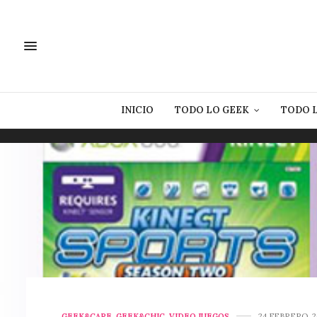
INICIO
TODO LO GEEK
TODO 
GEEK&CARE
,
GEEK&CHIC
,
VIDEO JUEGOS
24 FEBRERO, 2