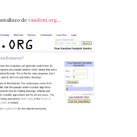
antallazo de
random.org
…