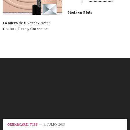
Moda en 8 bits
Lo nuevo de Givenchy: Teint
Couture, Base y Corrector
GEEK&CARE
,
TIPS
14 JULIO, 2015