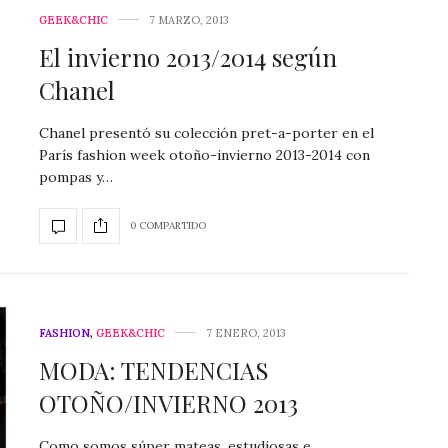
GEEK&CHIC
7 MARZO, 2013
El invierno 2013/2014 según
Chanel
Chanel presentó su colección pret-a-porter en el
París fashion week otoño-invierno 2013-2014 con
pompas y…
0 COMPARTIDO
FASHION
,
GEEK&CHIC
7 ENERO, 2013
MODA: TENDENCIAS
OTOÑO/INVIERNO 2013
Como somos súper mateas, estudiosas e