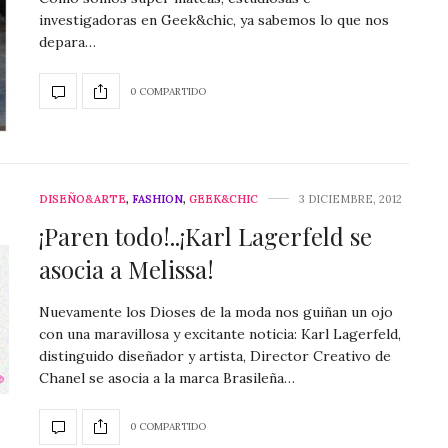
investigadoras en Geek&chic, ya sabemos lo que nos
depara…
0 COMPARTIDO
DISEÑO&ARTE
,
FASHION
,
GEEK&CHIC
3 DICIEMBRE, 2012
¡Paren todo!..¡Karl Lagerfeld se
asocia a Melissa!
Nuevamente los Dioses de la moda nos guiñan un ojo
con una maravillosa y excitante noticia: Karl Lagerfeld,
distinguido diseñador y artista, Director Creativo de
Chanel se asocia a la marca Brasileña…
0 COMPARTIDO