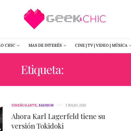
LO CHIC
MAS DE INTERÉS
CINE | TV | VIDEO | MÚSICA
Etiqueta:
CHANEL
DISEÑO&ARTE
,
FASHION
2 JULIO, 2013
Ahora Karl Lagerfeld tiene su
versión Tokidoki