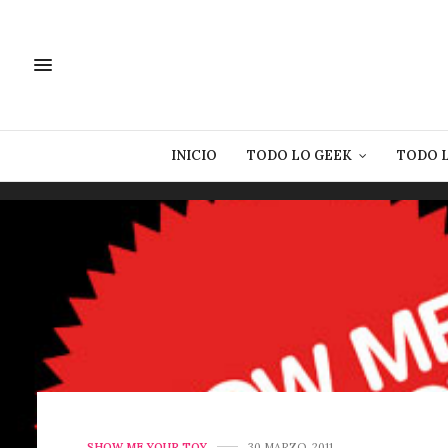
INICIO
TODO LO GEEK
TODO 
SHOW ME YOUR TOY
30 MARZO, 2011