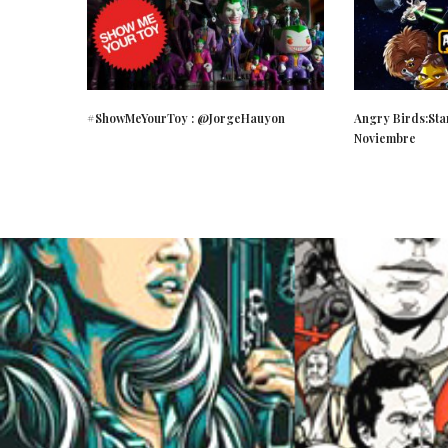
#ShowMeYourToy : @JorgeHauyon
Angry Birds:Sta
Noviembre