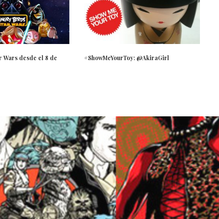
r Wars desde el 8 de
#ShowMeYourToy: @AkiraGirl