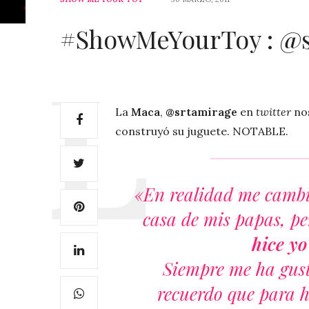
#ShowMeYourToy : @s
La
Maca
,
@srtamirage
en
twitter
nos
construyó su juguete. NOTABLE.
«En realidad me cambie
casa de mis papas, pe
hice yo
Siempre me ha gus
recuerdo que para h