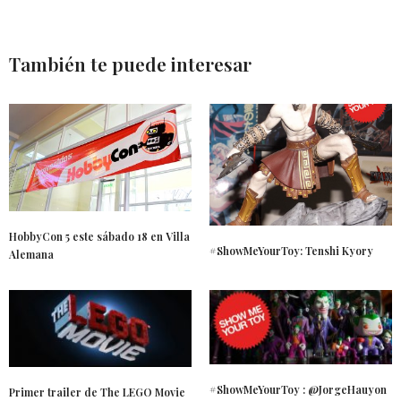
También te puede interesar
HobbyCon 5 este sábado 18 en Villa
#ShowMeYourToy: Tenshi Kyory
Alemana
#ShowMeYourToy : @JorgeHauyon
Primer trailer de The LEGO Movie