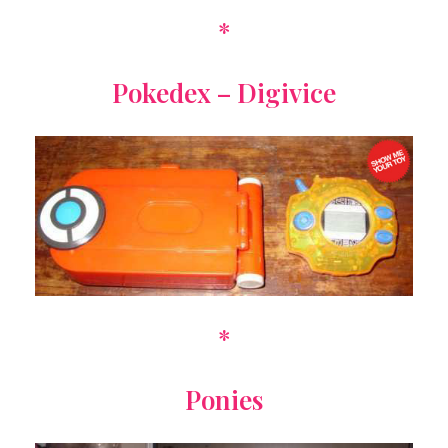
*
Pokedex – Digivice
*
Ponies