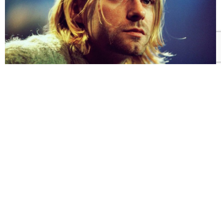
1994, los buenos tiempos; convivían millones de estilos
musicales, la escena chilena estaba más activa que
nunca y mientras tanto, en su apogeo se encontraba
Nirvana
. Después de
Nevermind
(1991), el mundo
cambio, este disco impactó los cerebros de toda una
generación reescribió la história y definió una nueva
forma de hacer música.
A pesar de solo tener 3 discos de estudio,
Nirvana
fue la
voz de la generación en los 90’ es por eso que la
muerte de Kurt difícilmente será olvidada. Hasta hoy,