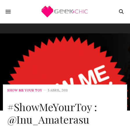
SHOW ME YOUR TOY
5 ABRIL, 2011
#ShowMeYourToy :
@Inu_Amaterasu