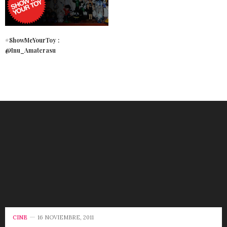
#ShowMeYourToy :
@Inu_Amaterasu
CINE
16 NOVIEMBRE, 2011