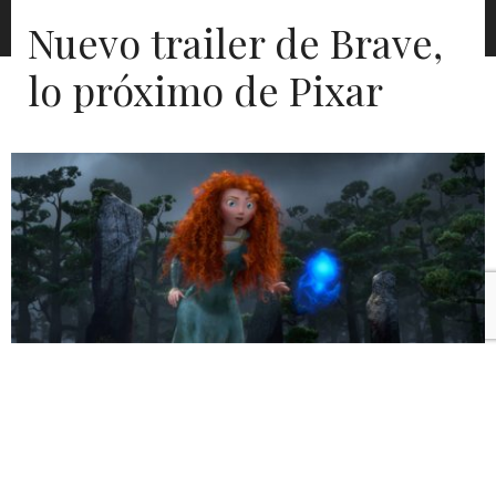
Nuevo trailer de Brave,
lo próximo de Pixar
Lo próximo de nuestro estudio regalón se llama
Brave
,
y nos trae a
Merida
, su primera protagonista
femenina, una princesa colorina,
chascona
y media
desordenada que al parecer no le interesan las reglas