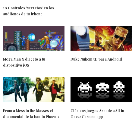
10 Controles ‘secretos’ en los
audífonos de tu iPhone
Mega Man X directo a tu
Duke Nukem 3D para Android
dispositivo iOS
From a Mess to the Masses el
Clásicos juegos Arcade «All in
documental de la banda Phoenix
One»: Chrome app