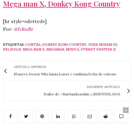
Mega man X
,
Donkey Kong Country
[hr style=»dotted»]
Por:
@felixdlr
ETIQUETAS:
CONTRA
,
DONKEY KONG COUNTRY
,
DUKE NUKEM 3D
,
FELIXDLR
,
MEGA MAN X
,
MEGAMAN
,
MUSICA
,
STREET FIGHTER II
ARTÍCULO ANTERIOR
El nuevo Doctor Who lanza teaser y confirma fecha de estreno
SIGUIENTE ARTÍCULO
Trailer de #RurôuniKenshin 2 (SUBTITULADO)
0