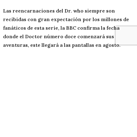
Las reencarnaciones del Dr. who siempre son
recibidas con gran expectación por los millones de
fanáticos de esta serie, la BBC confirma la fecha
donde el Doctor número doce comenzará sus
aventuras, este llegará a las pantallas en agosto.
La legendaría y clásica serie Dr. Who regresa a las
pantallas tras los hechos ocurridos en el pasado
episodio «
The Time of the Doctor
» donde el undécimo
doctor (Matt Smith) pasa a regenerarse y convertirse
en el duodécimo (Peter Calapdi). El episodio que marca
el inicio de las aventuras del nuevo doctor lleva como
nombre
«Deep Breath»
,
Las actuaciones corren por
cuenta de
Peter Capaldi
en el papel del Doctor y
Jenna
Coleman
como su
companion
, Clara. La fecha de