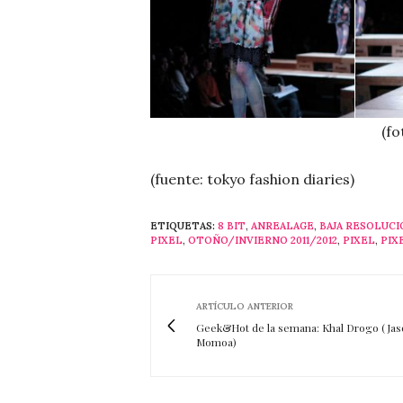
(fo
(fuente: tokyo fashion diaries)
ETIQUETAS:
8 BIT
,
ANREALAGE
,
BAJA RESOLUCI
PIXEL
,
OTOÑO/INVIERNO 2011/2012
,
PIXEL
,
PIX
ARTÍCULO ANTERIOR
Geek&Hot de la semana: Khal Drogo (Jas
Momoa)