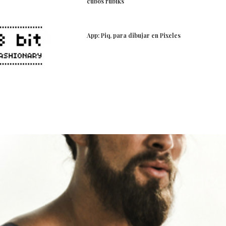
cubos rubiks
App: Piq, para dibujar en Pixeles