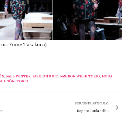
tos: Yume Takakura)
ÓN
,
FALL WINTER
,
FASHION 8 BIT
,
FASHION WEEK TOKIO
,
MODA
ELACIÓN
,
TOKIO
SIGUIENTE ARTÍCULO
on
Ropero Paula : día 1