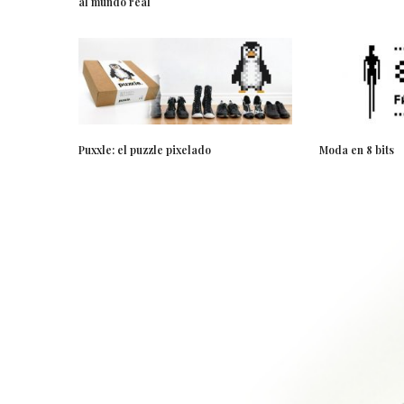
al mundo real
Puxxle: el puzzle pixelado
Moda en 8 bits