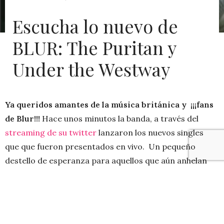
Escucha lo nuevo de
BLUR: The Puritan y
Under the Westway
Ya queridos amantes de la música británica y ¡¡¡fans
de Blur!!!
Hace unos minutos la banda, a través del
streaming de su twitter
lanzaron los nuevos singles
que que fueron presentados en vivo. Un pequeño
destello de esperanza para aquellos que aún anhelan
verlos en vivo en Chile. Estas canciones, disponibles en
iTunes haciendo
click aquí
, significan un nuevo
comienzo, posibilidades de sacar un nuevo disco y, lo
más emocionante, una nueva gira mundial. He aquí los