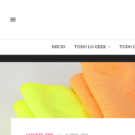
INICIO
TODO LO GEEK
TODO 
GADGETS
,
TIPS
6 ABRIL, 2020