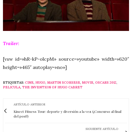
Trailer:
[vsw id=»hR-kP-olcpM» source=»youtube» width=»620″
height=»465″ autoplay=»no»]
ETIQUETAS:
CINE
,
HUGO
,
MARTIN SCORSESE
,
MOVIE
,
OSCARS 2012
,
PELICULA
,
THE INVENTION OF HUGO CABRET
ARTÍCULO ANTERIOR
Kinect Fitness Tour: deporte y diversión a la vez (¡Concurso al final
del post!)
SIGUIENTE ARTÍCULO