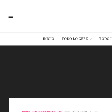
INICIO
TODO LO GEEK
TODO 
NEWS
,
TECH&TENDENCIAS
15 DICIEMBRE, 2011