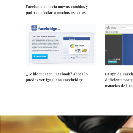
Facebook anuncia nuevos cambios y
podrían afectar a muchos usuarios
¿Te bloquearon Facebook? Ahora lo
La app de Faceb
puedes ver igual con Facebridge
deficiente porq
usuarios de iOS