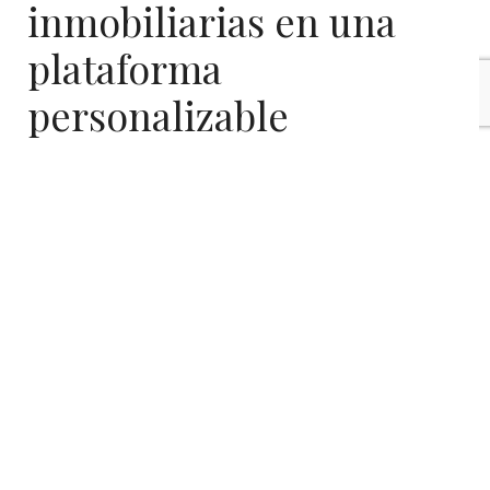
inmobiliarias en una
plataforma
personalizable
Las soluciones tecnológicas de a poco se van
apoderando del mercado, la pandemia ha modificado
las formas en las que las empresas administran sus
negocios, puesto que gran parte de los procesos de
esta área, especialmente, se han digitalizado. Uno de
los rubros que ha dado el salto, no hace mucho, es el
inmobiliario, al tener que reestructurar sus formas de
hacer negocios, lo que repercutió en la necesidad de
contar con sistemas de organización personalizables,
es aquí donde Mobysuite con su poderosa integración