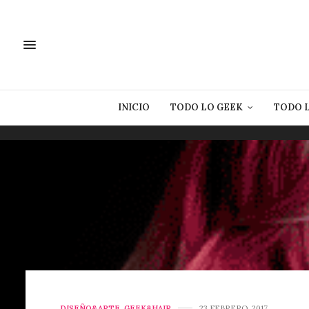
INICIO
TODO LO GEEK
TODO 
DISEÑO&ARTE
,
GEEK&HAIR
23 FEBRERO, 2017