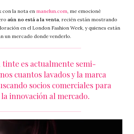
k con la nota en
manelun.com
, me emocioné
pero
aún no está a la venta
, recién están mostrando
oloración en el London Fashion Week, y quienes están
can un mercado donde venderlo.
l tinte es actualmente semi-
os cuantos lavados y la marca
uscando socios comerciales para
r la innovación al mercado.