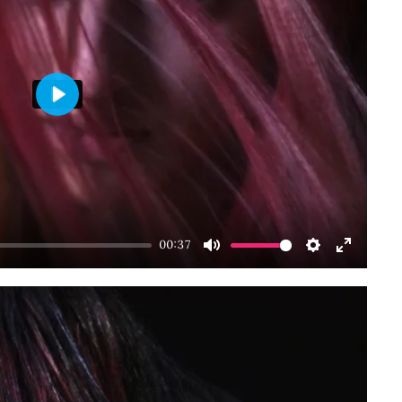
Play
00:37
Mute
Settings
Enter
fullscre