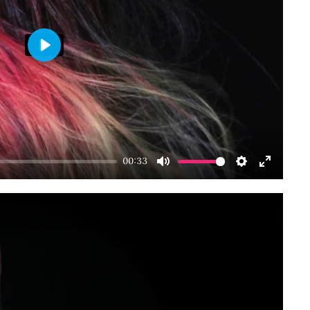
Play
00:33
Mute
Settings
Enter
fullscre