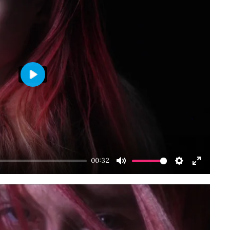
Play
00:32
Mute
Settings
Enter
fullscre