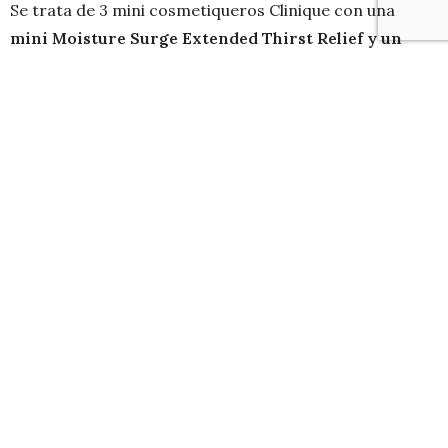
Se trata de 3 mini cosmetiqueros Clinique con una
mini
Moisture Surge Extended Thirst Relief y un
mini Serum para el contorno de ojos All about
eyes.
Especial para todas aquellas que necesitan
hidratación extrema en todo momento.
La idea es que participen en sus redes sociales,
regalaremos un set en Twitter, uno en Facebook y uno
en Instagram, para que nos conozcan un poquito más.