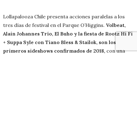
Lollapalooza Chile presenta acciones paralelas a los
tres días de festival en el Parque O’Higgins.
Volbeat,
Alain Johannes Trío, El Buho y la fiesta de Rootz Hi Fi
+ Suppa Syle con Tiano Bless & Stailok, son los
primeros sideshows confirmados de 2018,
con una
amplia oferta estilística esparcidos por distintos
puntos de la capital.
Los daneses de
Volbeat
son uno de los mayores
nombres del recambio en el mundo del rock pesado.
Con más 15 años de carrera, retornan a Chile
presentando su sexto álbum de estudio, Seal the Deal &
Let’s Boogie (2016), se presentarán el 15 de marzo en
Teatro Teletón en un concierto para todo espectador.