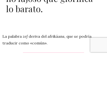
lo barato.
La palabra
zef
deriva del afrikáans, que se podría
traducir como «común».
«
Es como un poco lujoso, pero lo
contrario de lujoso.»