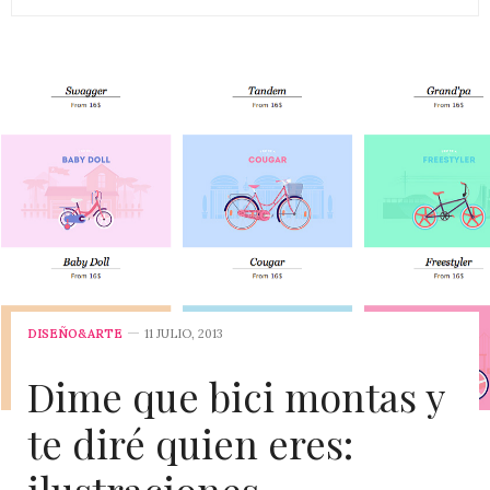
DISEÑO&ARTE
11 JULIO, 2013
Dime que bici montas y
te diré quien eres: