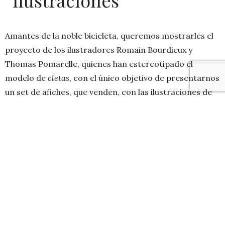
ilustraciones
Amantes de la noble bicicleta, queremos mostrarles el
proyecto de los ilustradores Romain Bourdieux y
Thomas Pomarelle, quienes han estereotipado el
modelo de
cletas,
con el único objetivo de presentarnos
un set de afiches, que venden, con las ilustraciones de
la personalidad de cada persona que posee o desea un
modelito de dos ruedas, llamado
CYCLEMON
.
Mas allá del estereotipo que se genera de cada persona
que monta una bici como las ilustradas, nos parece un
trabajo muy «bonito» y la animación «reel», aún mejor.
A continuación los diseños para que te identifiques y
nos digas si estás de acuerdo con el concepto de tu
cleta: