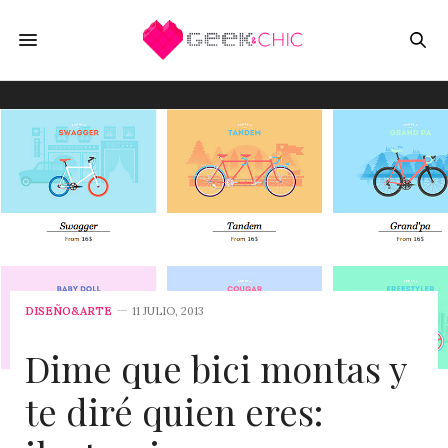
DISEÑO&ARTE
11 JULIO, 2013
Dime que bici montas y
te diré quien eres: