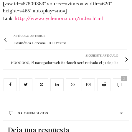
[vsw id=»57809383″ source=»vimeo» width=»620″
height=»465″ autoplay=»no»]
Link:
http://www.cyclemon.com/index.html
ARTÍCULO ANTERIOR
Cosmética Coreana: CC Creams
SIGUIENTE ARTÍCULO
NOOOOOO, El navegador web Rockmelt será retirado el 31 de julio
3
3 COMENTARIOS
Deja una respuesta