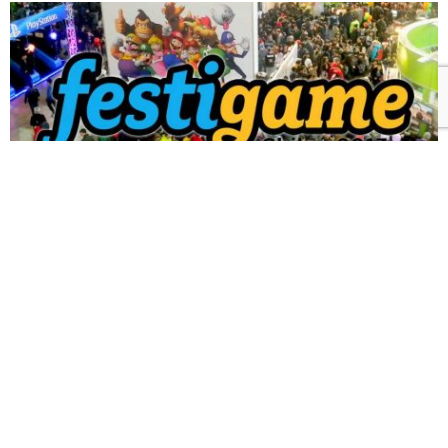
La gran fiesta de los videojuegos se viene a pasos de
gigante y te traemos las noticias en torno a Festigame
2013. Un resumen que contempla las actividades y
atracciones que podrás encontrar y esperamos llevar a
todos ustedes a través de
Geek & Chic
.
Concurso de Cosplays.