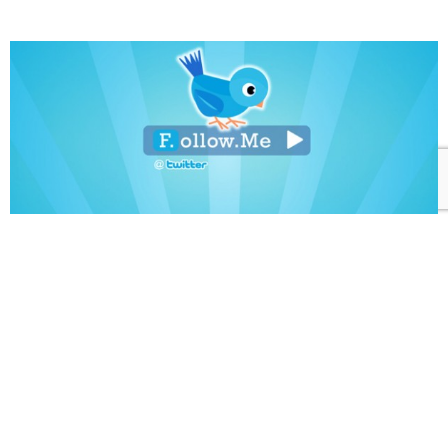
Desde que apareció
Twitter
en nuestras vidas esta
cambió literalmente, y creo que no exagero, ya que esta
red social de
microblogging
ha revolucionado la manera
de comunicarnos y sobre todo como informarnos, que
a mi parecer es lo más rescatable y potente que posee
Twitter, poder estar informado de todo y a cada
momento sobre lo que pasa en cualquier parte del