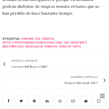
podrán disfrutar de
mágicos mundos virtuales
que se
han perdido de hace bastante tiempo.
ETIQUETAS:
CHROME
,
CSS
,
FIREFOX
,
HTTP://WWW.THEIE6COUNTDOWN.COM/
,
IE9
,
JAVASCRIPT
,
MULTINÚCLEO
,
NAVEGADOR
,
WINDOW
,
WINDOW VISTA
ARTÍCULO ANTERIOR
Cerveza Duff llega a Chile!
SIGUIENTE ARTÍCULO
El nuevo Mac book "FRO"
0