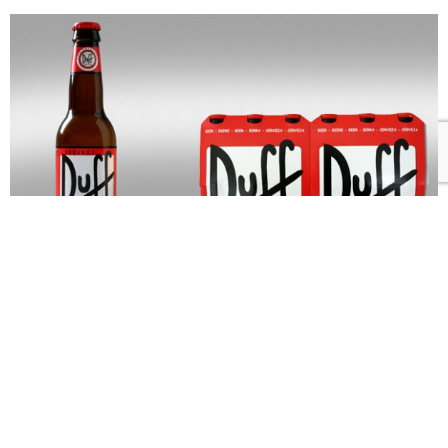
Super Notició
n!!!
A partir de esta semana comienza a distribuirse la
cerveza Duff, la favorita de Homero Simpson.
La franquicia fue adquirida en Chile y la botella de 330
cc tendrá un valor aprox. de $1.500