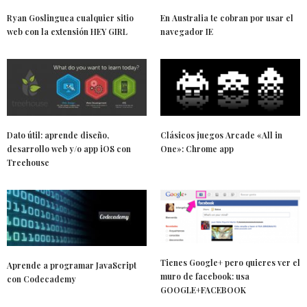
Ryan Goslinguea cualquier sitio
En Australia te cobran por usar el
web con la extensión HEY GIRL
navegador IE
Dato útil: aprende diseño,
Clásicos juegos Arcade «All in
desarrollo web y/o app iOS con
One»: Chrome app
Treehouse
Tienes Google+ pero quieres ver el
Aprende a programar JavaScript
muro de facebook: usa
con Codecademy
GOOGLE+FACEBOOK