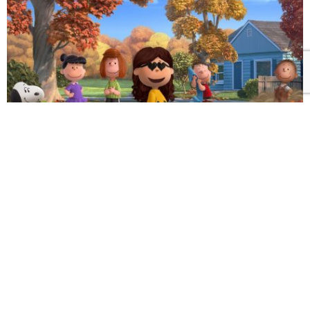
De seguro hay muchos fanáticos de Snoopy por aquí
que están felices con la película en 3D de este adorable
perrito y todos sus amigos.
Bueno, con todo el revuelo que significan los estrenos
de películas, han aparecidos varios juegos y
aplicaciones para acompañarnos mientras aparece la
peli
en la cartelera de cines.