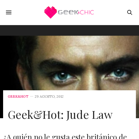
GEEK&HOT
29 AGOSTO, 2012
Geek&Hot: Jude Law
¿A quién no le gusta este británico de