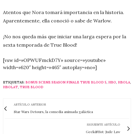
Atentos que Nora tomará importancia en la historia.
Aparentemente, ella conoció o sabe de Warlow.
¡No nos queda más que iniciar una larga espera por la
sexta temporada de True Blood!
[vsw id=»OPWUFmckD7Y» source=»youtube»
width=»620″ height=»465″ autoplay=»no»]
ETIQUETAS:
BONUS SCENE SEASON FINALE TRUE BLOOD 5
,
HBO
,
HBOLA
,
HBOLAT
,
TRUE BLOOD
ARTÍCULO ANTERIOR
Star Wars Detours, la comedia animada galáctica
SIGUIENTE ARTÍCULO
Geek&Hot: Jude Law