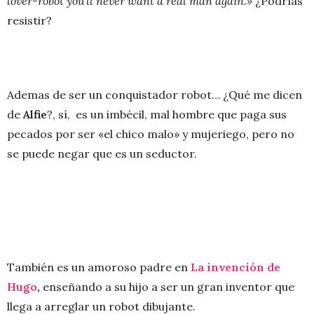
lover-robot you’ll never want a real man again.»
¿Podrías
resistir?
Ademas de ser un conquistador robot… ¿Qué me dicen
de
Alfie
?, sí, es un imbécil, mal hombre que paga sus
pecados por ser «el chico malo» y mujeriego, pero no
se puede negar que es un seductor.
También es un amoroso padre en
La invención de
Hugo
,
enseñando a su hijo a ser un gran inventor que
llega a arreglar un robot dibujante.